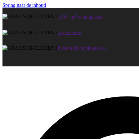
Spring naar de inhoud
2
1000+m
winkelplezier
50+ merken
Persoonlijk stylingadvies